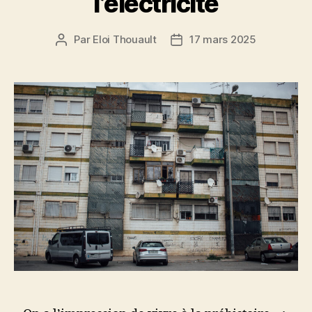
l’électricité
Par
Eloi Thouault
17 mars 2025
Auteur
Date
de
de
l’article
l’article