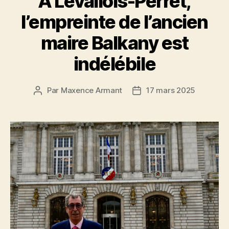
A Levallois-Perret,
l’empreinte de l’ancien
maire Balkany est
indélébile
Par
Maxence Armant
17 mars 2025
Auteur
Date
de
de
l’article
l’article