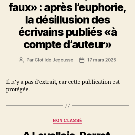
faux» : après l’euphorie,
la désillusion des
écrivains publiés «à
compte d’auteur»
Par
Clotilde Jegousse
17 mars 2025
Auteur
Date
de
de
l’article
l’article
Il n’y a pas d’extrait, car cette publication est
protégée.
Catégories
NON CLASSÉ