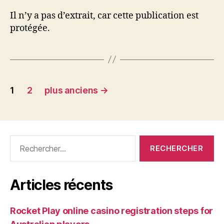
l’article
l’article
Il n’y a pas d’extrait, car cette publication est
protégée.
Pagination
1
2
plus anciens
→
des
publications
Rechercher :
Articles récents
Rocket Play online casino registration steps for