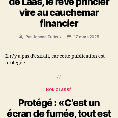
de Laàs, le rêve princier
vire au cauchemar
financier
Par
Jeanne Durieux
17 mars 2025
Auteur
Date
de
de
l’article
l’article
Il n’y a pas d’extrait, car cette publication est
protégée.
Catégories
NON CLASSÉ
Protégé : «C’est un
écran de fumée, tout est